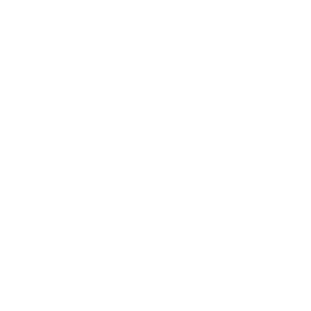
La nascita del Coordinamento Vivere
Onlus è stata supportata da medici e
neonatologi ed ha avuto fin da subito il
sostegno della S.I.N. Società Italiana di
Neonatologia. Vivere Onlus è
un’organizzazione attiva nel settore socio-
sanitario, non ha scopo di lucro ed il suo
intento è di sostenere i bambini nati
prematuri e le loro famiglie, di portare, ad
una più ampia conoscenza, le
problematiche insite in una nascita a
rischio e di sensibilizzare le istituzioni
pubbliche, per creare una particolare
attenzione ed un più elevato rispetto nei
confronti di un paziente piccolissimo ed
indifeso che non può comunicare il proprio
d’animo e sofferenza.
Per questo raccogliamo fondi per
acquistare attrezzature e strumenti,
finanziamo corsi di specializzazione per
personale sanitario, incentiviamo iniziative
per migliorare la qualità della degenza dei