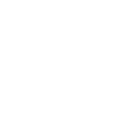
bambini e favorire le prerogative per la
loro crescita ottimale.
Insieme formiamo il Coordinamento
Nazionale delle Associazioni per la
Neonatologia Vivere Onlus che da oltre 10
anni porta su scala nazionale le tematiche
insite in una nascita pretermine.
Migliorare la qualità delle cure vuol dire
umanizzarle, avendo come obiettivo il
massimo rispetto per il neonato e per i
suoi genitori.
SINTESI DELLO STATUTO
• favorire l’interscambio culturale e la
solidarietà tra le associazioni che
operano nel settore dell’assistenza
neonatale, incentivando e agevolando