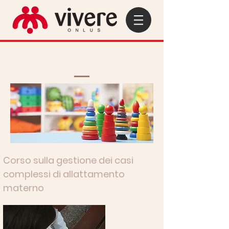
Corso sulla gestione dei casi
complessi di allattamento
materno