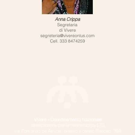
Anna Crippa
Segretaria
di Vivere
segreteria@vivereonlus.com
Cell. 333 8474259
Vivere -
Coordinamento Nazionale
associazione per la neonatologia ETS
via Edmondo de Amicis, presso il centro Baobab, 99A