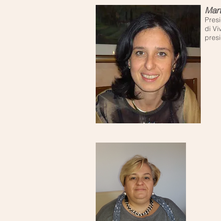
Mart
Pres
di Vi
pres