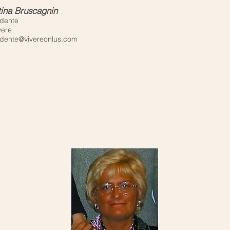
ina Bruscagnin
idente
vere
idente@vivereonlus.com