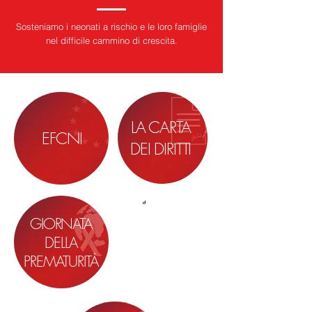
Sosteniamo i neonati a rischio e le loro famiglie
nel difficile cammino di crescita.
LA CARTA
EFCNI
DEI DIRITTI
GIORNATA
LE NOSTRE
DELLA
PUBBLICAZIONI
PREMATURITÀ